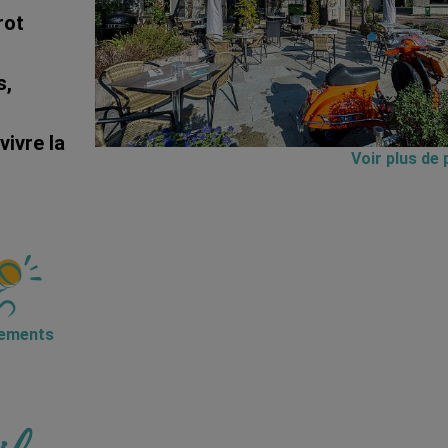
rot
s,
ivre la
Voir plus de
ements