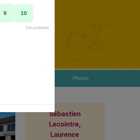
Groupes
Photos
Sébastien
Lecointre,
Laurence