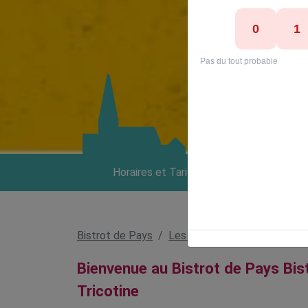
Horaires et Tarifs
A propos
Bistrot de Pays
Les bistrots
Bistrot Trico
Bienvenue au Bistrot de Pays Bis
Tricotine