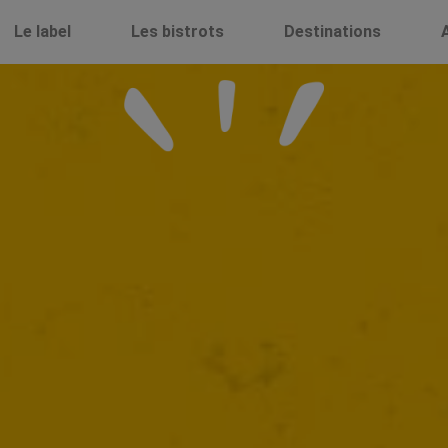
Le label
Les bistrots
Destinations