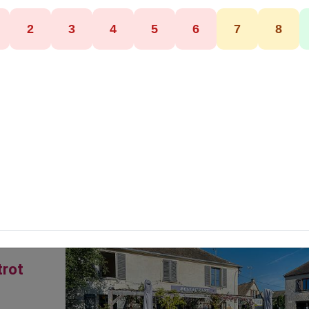
GRESSEY
78 - Yvelines
•
Ile-de-France
 du Bistrot Tricotine
Spécialités et Services
tine
trot