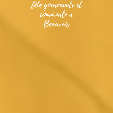
fête gourmande et
conviviale à
Beauvais