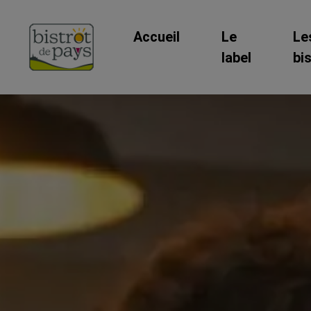
Accueil
Le
Le
label
bi