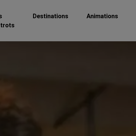
s
Destinations
Animations
strots