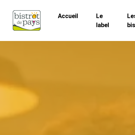
Accueil
Le
Le
label
bi