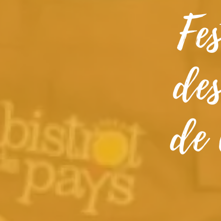
Fe
des
de