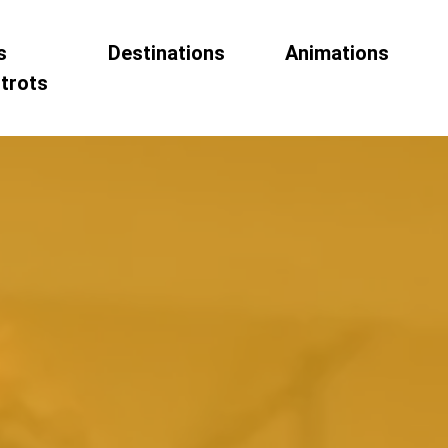
s
Destinations
Animations
strots