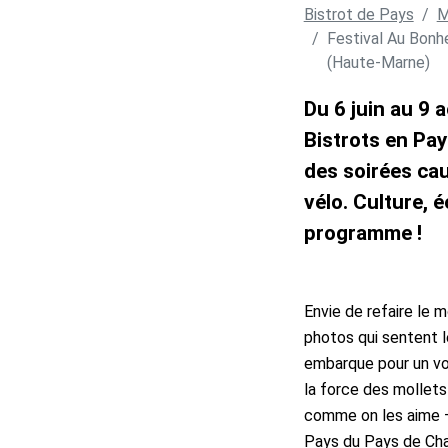
Bistrot de Pays
M
Festival Au Bonh
(Haute-Marne)
Du 6 juin au 9 
Bistrots en Pa
des soirées cau
vélo. Culture,
programme !
Envie de refaire le m
photos qui sentent l
embarque pour un vo
la force des mollets 
comme on les aime – 
Pays du Pays de Chau