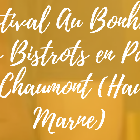
stival Au Bonh
 Bistrots en P
 Chaumont (Hau
Marne)