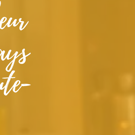
eur
ays
te-