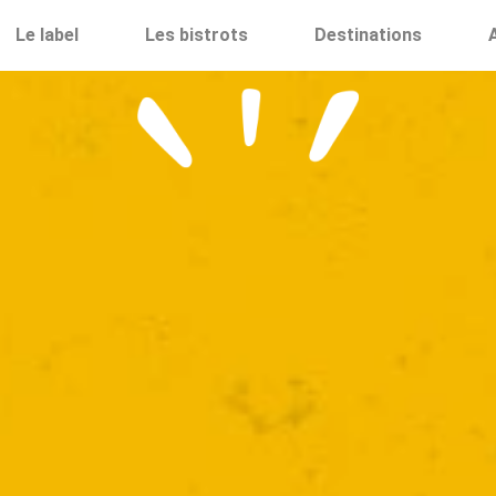
Le label
Les bistrots
Destinations