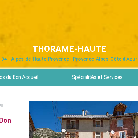
THORAME-HAUTE
04 - Alpes-de-Haute-Provence
•
Provence-Alpes-Côte d’Azur
os du Bon Accueil
Spécialités et Services
il
 Bon