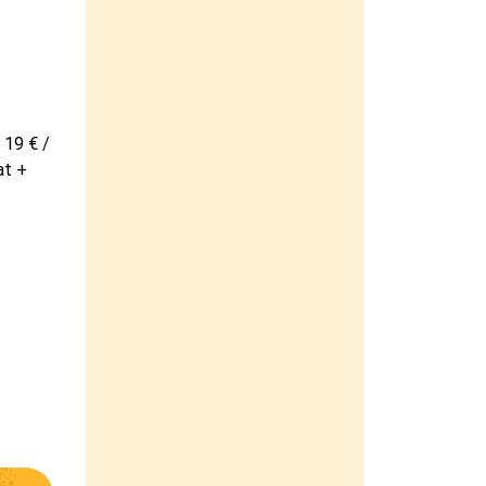
 19 € /
at +