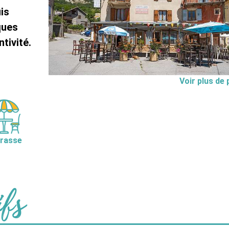
is
ques
tivité.
Voir plus de
rasse
ifs