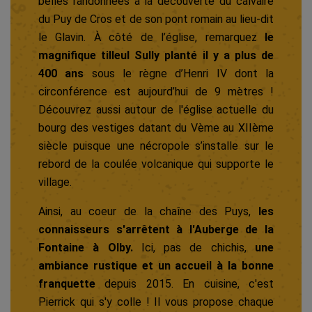
belles randonnées à la découverte du calvaire
du Puy de Cros et de son pont romain au lieu-dit
le Glavin. À côté de l’église, remarquez
le
magnifique tilleul Sully planté il y a plus de
400 ans
sous le règne d’Henri IV dont la
circonférence est aujourd’hui de 9 mètres !
Découvrez aussi autour de l'église actuelle du
bourg des vestiges datant du Vème au XIIème
siècle puisque une nécropole s’installe sur le
rebord de la coulée volcanique qui supporte le
village.
Ainsi, au coeur de la chaîne des Puys,
les
connaisseurs s'arrêtent à l'Auberge de la
Fontaine à Olby.
Ici, pas de chichis,
une
ambiance rustique et un accueil à la bonne
franquette
depuis 2015. En cuisine, c'est
Pierrick qui s'y colle ! Il vous propose chaque