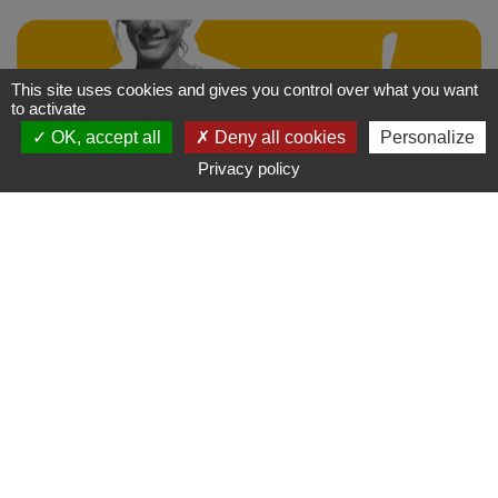
This site uses cookies and gives you control over what you want
to activate
OK, accept all
Deny all cookies
Personalize
Contact
S'y rendre
Privacy policy
On ne le répètera jamais assez, mieux vaut tout près que
tout prêt ! Les Bistrots de Pays travaillent autant que
possible avec les producteurs locaux pour dénicher la
crème de la crème des produits frais et de saison. Mettre
à l’honneur le terroir, c’est leur crédo ! Parce-que pour faire
une belle recette, tout part d’un bon produit. Découvrez