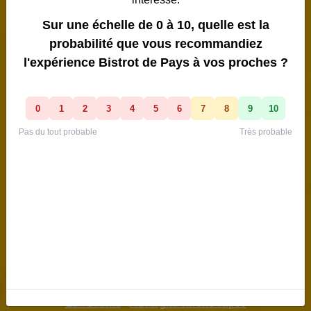
SAINT-RESTITUT
26 - Drôme
•
Auvergne-Rhône-Alpes