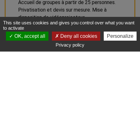
Accueil de groupes à partir de 25 personnes.
Privatisation et devis sur mesure. Mise à
disposition de vidéoprojecteur.
This site uses cookies and gives you control over what you want
to activate
OK, accept all
Deny all cookies
Personalize
Contact
S'y rendre
DEMANDE DE DEVIS
Privacy policy