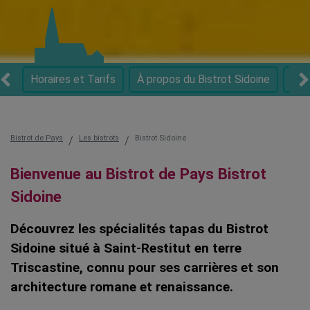
Horaires et Tarifs
À propos du
Bistrot Sidoine
Spé
Bistrot de Pays
Les bistrots
Bistrot Sidoine
Bienvenue au Bistrot de Pays Bistrot
Sidoine
Découvrez les spécialités tapas du Bistrot
Sidoine situé à Saint-Restitut en terre
Triscastine, connu pour ses carrières et son
architecture romane et renaissance.