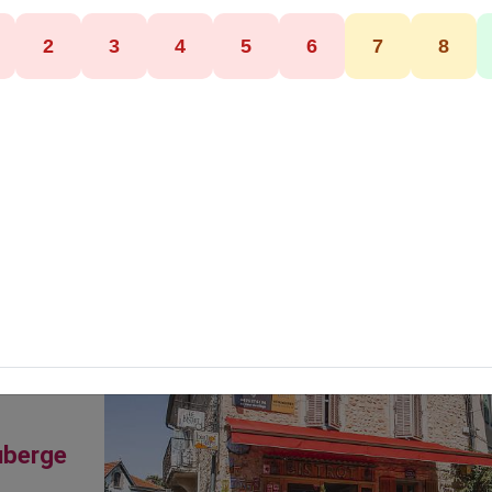
VINSOBRES
26 - Drôme
•
Auvergne-Rhône-Alpes
propos de l'Auberge du Petit Bistrot
Spécialité
uberge