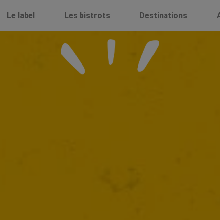
Le label
Les bistrots
Destinations