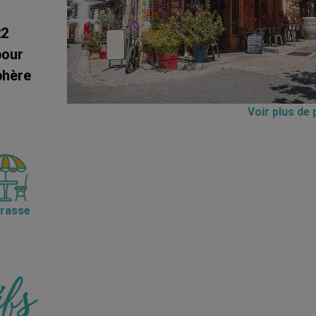
22
pour
phère
Voir plus de
rasse
ifs