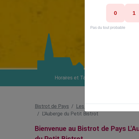
Horaires et Tarifs
À 
Bistrot de Pays
Les bistrots
L'Auberge du Petit Bistrot
Bienvenue au Bistrot de Pays L'A
du Petit Bistrot