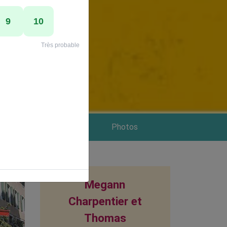
s et Services
Photos
Megann
Charpentier et
Thomas