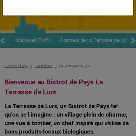
d’Azur
Horaires et Tarifs
À propos de La Terrasse de Lurs
Bistrot de Pays
Les bistrots
La Terrasse de Lurs
Bienvenue au Bistrot de Pays La
Terrasse de Lurs
La Terrasse de Lurs, un Bistrot de Pays tel
qu'on se l'imagine : un village plein de charme,
une vue à tomber, un chef inspiré qui utilise de
bons produits locaux biologiques.