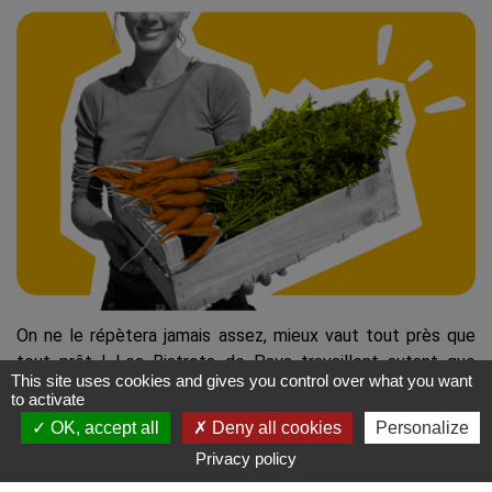
On ne le répètera jamais assez, mieux vaut tout près que
tout prêt ! Les Bistrots de Pays travaillent autant que
This site uses cookies and gives you control over what you want
possible avec les producteurs locaux pour dénicher la
to activate
crème de la crème des produits frais et de saison. Mettre
OK, accept all
Deny all cookies
Personalize
à l’honneur le terroir, c’est leur crédo ! Parce-que pour faire
Contact
S'y rendre
Privacy policy
une belle recette, tout part d’un bon produit. Découvrez