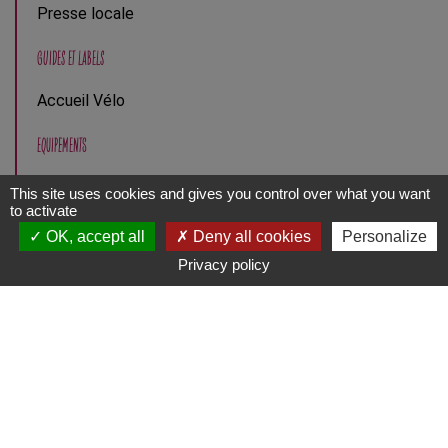
Presse locale
GUIDES ET LABELS
Accueil Vélo
EQUIPEMENTS
Chaise haute
This site uses cookies and gives you control over what you want
to activate
Table à langer
Terrasse
OK, accept all
Deny all cookies
Personalize
Contact
S'y rendre
Privacy policy
ANIMAUX
Acceptés