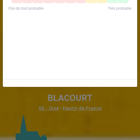
BLACOURT
60 - Oise
•
Hauts-de-France