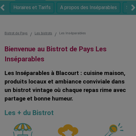
Horaires et Tarifs
A propos des Inséparables
Spéc
Bistrot de Pays
Les bistrots
Les Inséparables
Bienvenue au Bistrot de Pays Les
Inséparables
Les Inséparables à Blacourt : cuisine maison,
produits locaux et ambiance conviviale dans
un bistrot vintage où chaque repas rime avec
partage et bonne humeur.
Les + du Bistrot