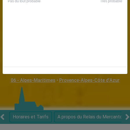
BEUIL
06 - Alpes-Maritimes
•
Provence-Alpes-Côte d’Azur
Horaires et Tarifs
A propos du Relais du Mercantour