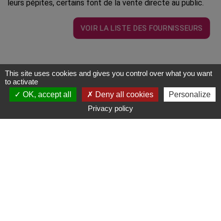
leurs pépites, certains font de la vente directe au public.
VOIR LA LISTE DES FOURNISSEURS
This site uses cookies and gives you control over what you want
to activate
Groupes
OK, accept all
Deny all cookies
Personalize
Contact
S'y rendre
Privacy policy