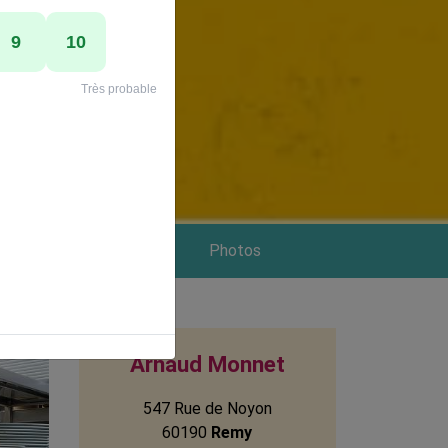
 Services
Photos
Arnaud Monnet
547 Rue de Noyon
60190
Remy