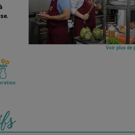
à
ise.
Voir plus de
ration
ifs