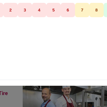
REMY
60 - Oise
•
Hauts-de-France
À propos du Tire Bouchon
Spécialités et
hon
Tire