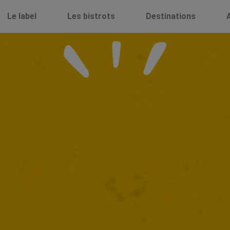
Le label
Les bistrots
Destinations