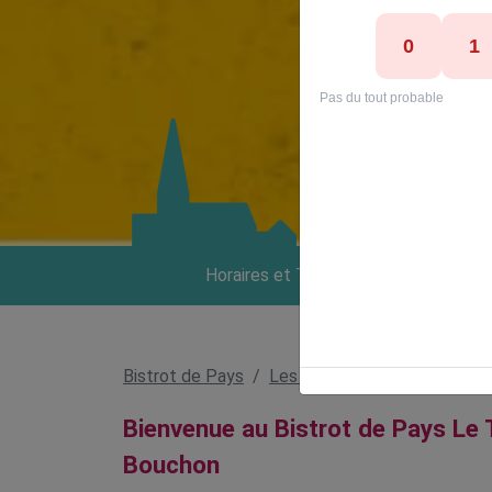
Horaires et Tarifs
Bistrot de Pays
Les bistrots
Le Tire Bouc
Bienvenue au Bistrot de Pays Le 
Bouchon