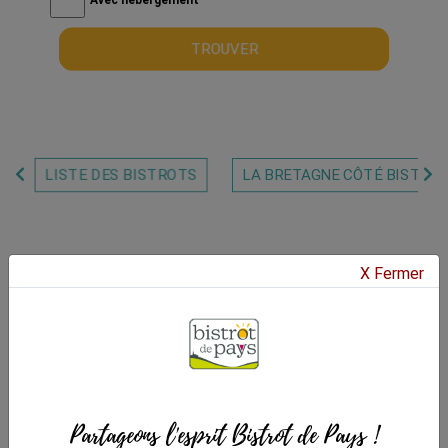
TROUVER
LISTE DES BISTROTS
LA BRETAGNE CÔTÉ BISTROTS
X Fermer
Bistrots de Pays des
Côtes d'Armor