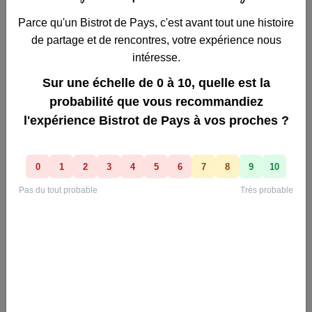
Plaine-Haute - 22800
Couleur
+
−