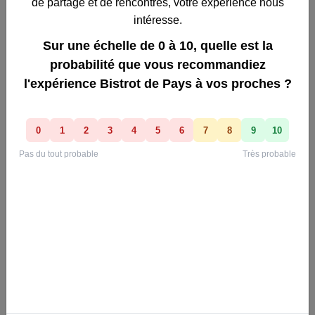
Bistrot de Pays, Quésaco ?
Notre philosophie : un triple OUI !
OUI à la singularité des bistrots et des cafés, loin des
accueils standardisés,
OUI à leur pérennité pour que batte le coeur des villages,
OUI à leur chaleureuse proximité qui rallie toutes les
trajectoires.
Créé en 1993, le label Bistrot de Pays fonde sa mission sur
des valeurs d’entraide et de solidarité
au profit des bistrotiers indépendants - cafés, restaurants,
commerces multiservices - situés
dans des territoires ruraux.
Son objectif est de valoriser l'esprit du lieu que porte