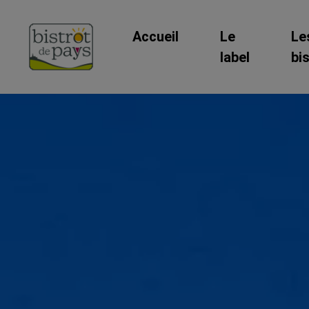
Accueil
Le
Le
label
bi