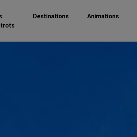
s
Destinations
Animations
strots