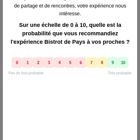
L'Epicurien
Couzon - 03160
Chez Mézou - Le bistrot du musée
+
−